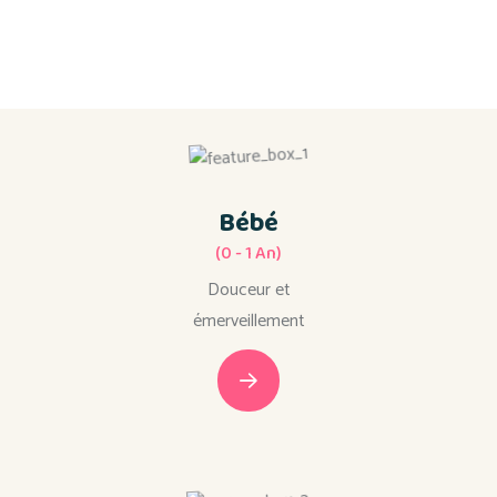
Le Monde D'Edënn
Niveau De Nos Petits
Explorateurs !
Bébé
(0 - 1 An)
Douceur et
émerveillement