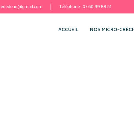
dededenn@gmail.com
Téléphone :
07 60 99 88 51
ACCUEIL
NOS MICRO-CRÈCH
que De Confiden