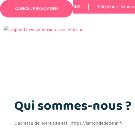
29 Rue Jean Gremillon 72000 LE MANS
Téléphone :
lemon
CANCEL PRELOADER
Politi
Qui sommes-nous ?
L’adresse de notre site est : https://lemondededenn.fr.