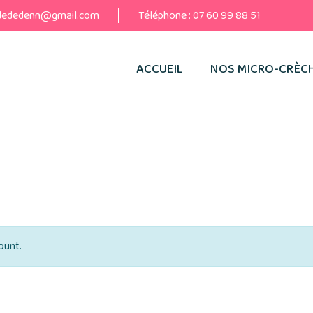
dededenn@gmail.com
Téléphone :
07 60 99 88 51
ACCUEIL
NOS MICRO-CRÈCH
ubmit Venue Fo
ount.