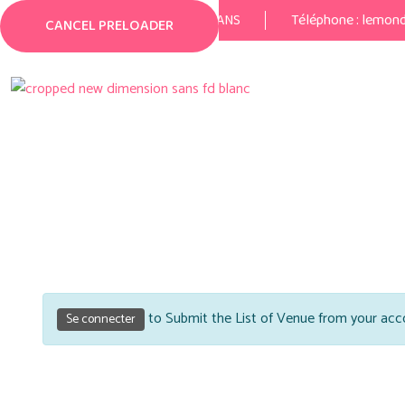
29 Rue Jean Gremillon 72000 LE MANS
Téléphone :
lemon
CANCEL PRELOADER
S
to Submit the List of Venue from your acc
Se connecter